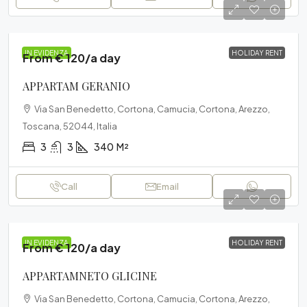
IN EVIDENZA
HOLIDAY RENT
From € 120/a day
APPARTAM GERANIO
Via San Benedetto, Cortona, Camucia, Cortona, Arezzo,
Toscana, 52044, Italia
3
3
340
M²
Call
Email
IN EVIDENZA
HOLIDAY RENT
From € 120/a day
APPARTAMNETO GLICINE
Via San Benedetto, Cortona, Camucia, Cortona, Arezzo,