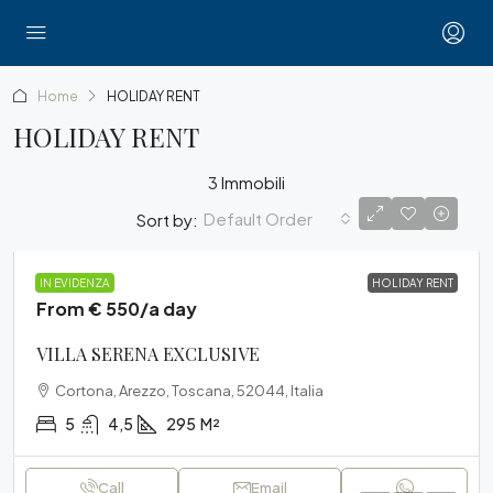
Home
HOLIDAY RENT
HOLIDAY RENT
3 Immobili
Default Order
Sort by:
VILLA
IN EVIDENZA
HOLIDAY RENT
From € 550/a day
VILLA SERENA EXCLUSIVE
Cortona, Arezzo, Toscana, 52044, Italia
5
4,5
295
M²
Call
Email