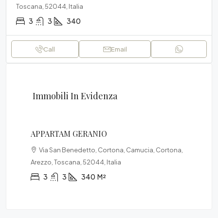
Toscana, 52044, Italia
3
3
340
Call
Email
Immobili In Evidenza
€3
From € 120/a day
€9
APPARTAM GERANIO
Emi
Via San Benedetto, Cortona, Camucia, Cortona,
Arezzo, Toscana, 52044, Italia
AP
3
3
340
M²