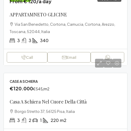
From € 120/a day
APPARTAMNETO GLICINE
Via San Benedetto, Cortona, Camucia, Cortona, Arezzo,
Toscana, 52044, Italia
3
3
340
Call
Email
CASE A SCHIERA
€120.000
€545
/m2
Casa A Schiera Nel Cuore Della Città
Borgo Stretto 37, 56125 Pisa, Italia
3
2
1
220
m2