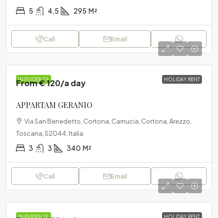
5
4,5
295
M²
Call
Email
IN EVIDENZA
HOLIDAY RENT
From € 120/a day
APPARTAM GERANIO
Via San Benedetto, Cortona, Camucia, Cortona, Arezzo,
Toscana, 52044, Italia
3
3
340
M²
Call
Email
IN EVIDENZA
HOLIDAY RENT