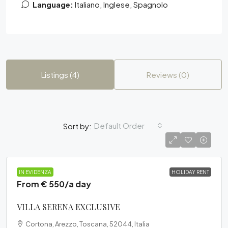
Language:
Italiano, Inglese, Spagnolo
Listings (4)
Reviews (0)
Default Order
Sort by:
VILLA
IN EVIDENZA
HOLIDAY RENT
From € 550/a day
VILLA SERENA EXCLUSIVE
Cortona, Arezzo, Toscana, 52044, Italia