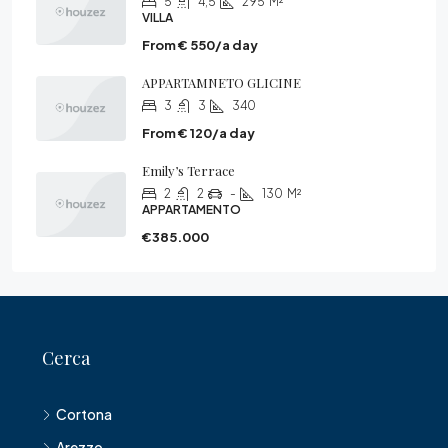
5
4,5
295
M²
VILLA
From € 550/a day
APPARTAMNETO GLICINE
3
3
340
From € 120/a day
Emily’s Terrace
2
2
-
130
M²
APPARTAMENTO
€385.000
Cerca
Cortona
Arezzo