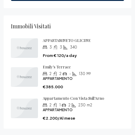
Immobili Visitati
APPARTAMNETO GLICINE
3
3
340
From € 120/a day
Emily’s Terrace
2
2
-
130
M²
APPARTAMENTO
€385.000
Appartamento Con Vista Sull’Arno
2
1
2
230
m2
APPARTAMENTO
€2.200/Al mese